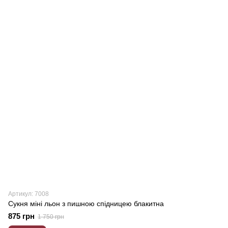
Артикул: 7008
Сукня міні льон з пишною спідницею блакитна
875 грн
1 750 грн