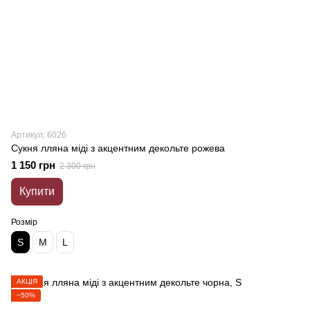
Артикул: 6026
Сукня лляна міді з акцентним декольте рожева
1 150 грн
2 300 грн
Купити
Розмір
S
M
L
АКЦІЯ
−50%