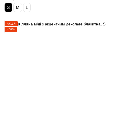
S
M
L
АКЦІЯ
−50%