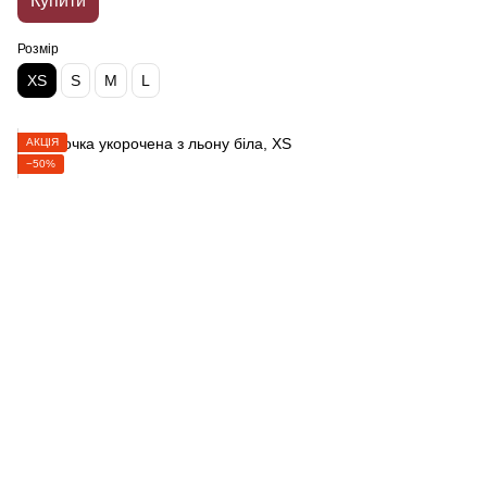
Купити
Розмір
XS
S
M
L
АКЦІЯ
−50%