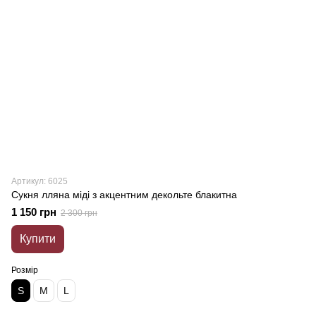
Артикул: 6025
Сукня лляна міді з акцентним декольте блакитна
1 150 грн
2 300 грн
Купити
Розмір
S
M
L