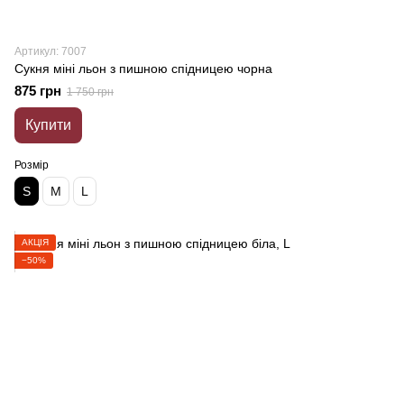
Артикул: 7007
Сукня міні льон з пишною спідницею чорна
875 грн
1 750 грн
Купити
Розмір
S
M
L
АКЦІЯ
−50%