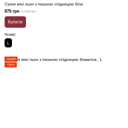
Сукня міні льон з пишною спідницею біла
875 грн
1 750 грн
Купити
Розмір
L
АКЦІЯ
−50%