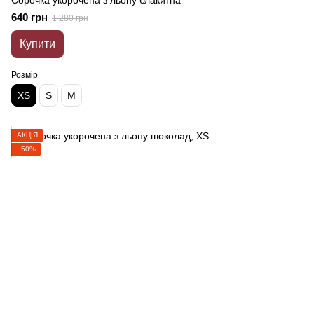
Cорочка укорочена з льону блакитна
640 грн
1 280 грн
Купити
Розмір
XS
S
M
АКЦІЯ
−50%