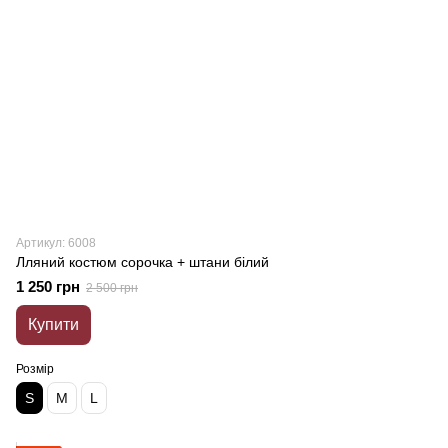
Артикул: 6008
Лляний костюм сорочка + штани білий
1 250 грн
2 500 грн
Купити
Розмір
S
M
L