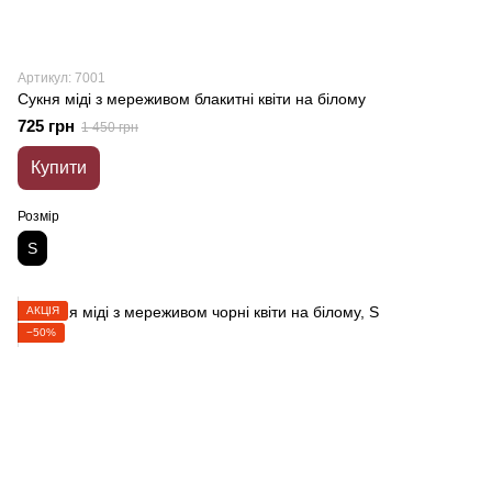
Артикул: 7001
Сукня міді з мереживом блакитні квіти на білому
725 грн
1 450 грн
Купити
Розмір
S
АКЦІЯ
−50%