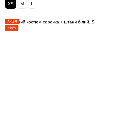
XS
M
L
АКЦІЯ
−50%