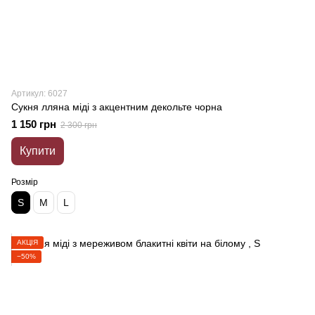
Артикул: 6027
Сукня лляна міді з акцентним декольте чорна
1 150 грн
2 300 грн
Купити
Розмір
S
M
L
АКЦІЯ
−50%