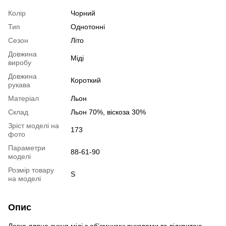
Колір
Чорний
Тип
Однотонні
Сезон
Літо
Довжина
Міді
виробу
Довжина
Короткий
рукава
Матеріал
Льон
Склад
Льон 70%, віскоза 30%
Зріст моделі на
173
фото
Параметри
88-61-90
моделі
Розмір товару
S
на моделі
Опис
Легка лляна сукня міді з об’ємними рукавами та відкритою