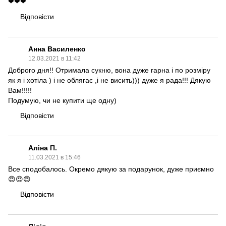
❤❤❤
Відповісти
Анна Василенко
12.03.2021 в 11:42
Доброго дня!! Отримала сукню, вона дуже гарна і по розміру
як я і хотіла ) і не облягає ,і не висить))) дуже я рада!!! Дякую
Вам!!!!!
Подумую, чи не купити ще одну)
Відповісти
Аліна П.
11.03.2021 в 15:46
Все сподобалось. Окремо дякую за подарунок, дуже приємно
😍😍😍
Відповісти