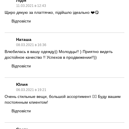
Лідія
11.03.2021 в 12:43
Щиро дякую за платтячко, підійшло ідеально ❤️😋
Відповісти
Наташа
08.03.2021 в 16:36
Влюбилась в вашу одежду)) Молодцы!! ) Приятно видеть
достойное качество !! Успехов в продвижении!!))
Відповісти
Юлия
06.03.2021 в 19:21
Очень стильные вещи, большой ассортимент 👍🏻 Буду вашим
постоянным клиентом!
Відповісти