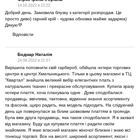
14.10.2022 в 22:22
Добрий день. Замовила блузку з категорії розпродаж. Це
просто диво) гарний крій - чудова обновка майже задарма)
Дякую💜
Відповісти
Боднар Наталія
24.08.2022 в 21:57
Вирішила поповнити свій гарбероб, обійшла чотири торгових
центри в центрі Хмельницького. Тільки в цьому магазині в ТЦ
"Квартал" знайшла великий вибір елегантних плать з
натуральних тканин і прекрасне обслуговування. Купила зразу
чотири плаття, хоча планувала одне . Дуже сподобалася
продавець: ввічлива, тактовна, відмінне знання асортименту
та фасонів, щиро радить, яка модель підходить. На слідуючий
день ще повернулася за білим шовковим платтям в троянди.
Була вже друга продавець, яка також сподобалася. Я в захваті
від магазину. Буду ще купувати плаття і радити своїм
знайомим. Я маю власний магазин жіночої білизни і знаю всі
тонкощі торгівлі. Все на висоті: широкий асортимент, якісні і