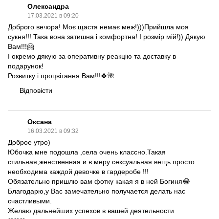
Олександра
17.03.2021 в 09:20
Доброго вечора! Моє щастя немає меж!)))Прийшла моя
сукня!!! Така вона затишна і комфортна! І розмір мій!)) Дякую
Вам!!!🤗
І окремо дякую за оперативну реакцію та доставку в
подарунок!
Розвитку і процвітання Вам!!!🍀🌺
Відповісти
Оксана
16.03.2021 в 09:32
Доброе утро)
Юбочка мне подошла ,села очень классно.Такая
стильная,женственная и в меру сексуальная вещь просто
необходима каждой девочке в гардеробе !!!
Обязательно пришлю вам фотку какая я в ней Богиня😂
Благодарю,у Вас замечательно получается делать нас
счастливыми.
Желаю дальнейших успехов в вашей деятельности