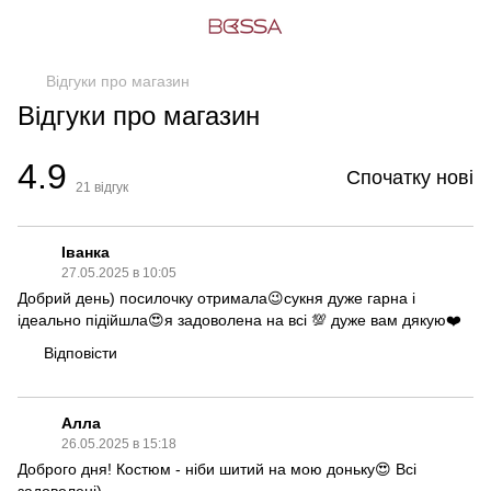
Відгуки про магазин
Відгуки про магазин
4.9
Спочатку нові
21
відгук
Іванка
27.05.2025 в 10:05
Добрий день) посилочку отримала😉сукня дуже гарна і
ідеально підійшла😍я задоволена на всі 💯 дуже вам дякую❤️
Відповісти
Алла
26.05.2025 в 15:18
Доброго дня! Костюм - ніби шитий на мою доньку😍 Всі