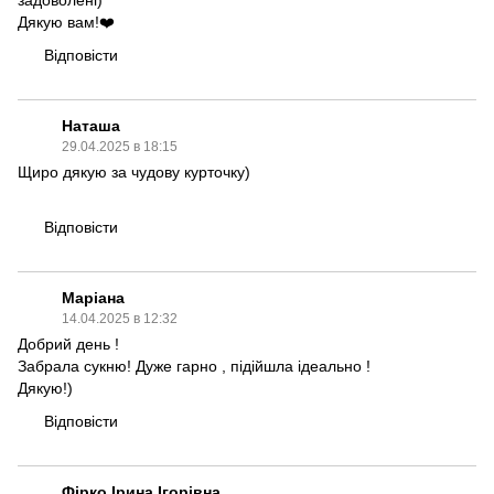
задоволені)
Дякую вам!❤️
Відповісти
Наташа
29.04.2025 в 18:15
Щиро дякую за чудову курточку)
Відповісти
Маріана
14.04.2025 в 12:32
Добрий день !
Забрала сукню! Дуже гарно , підійшла ідеально !
Дякую!)
Відповісти
Фірко Ірина Ігорівна