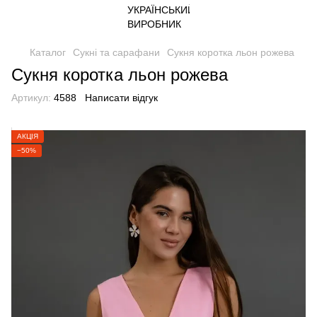
Каталог
Сукні та сарафани
Сукня коротка льон рожева
Сукня коротка льон рожева
Артикул:
4588
Написати відгук
АКЦІЯ
−50%