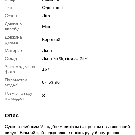
Тип
Однотонні
Сезон
Літо
Довжина
Міні
виробу
Довжина
Короткий
рукава
Матеріал
Льон
Склад
Льон 75 %, віскоза 25%
Зріст моделі на
167
фото
Параметри
84-63-90
моделі
Розмір товару
S
на моделі
Опис
Сукня з глибоким V-подібним вирізом і акцентом на лаконічний
силует. Вільний крій підкреслює легкість руху й внутрішню