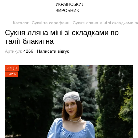
Каталог
Сукні та сарафани
Сукня лляна міні зі складками п
Сукня лляна міні зі складками по
талії блакитна
Артикул:
4266
Написати відгук
АКЦІЯ
−42%