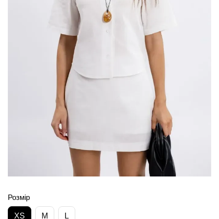
Розмір
XS
M
L