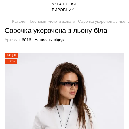
Каталог
Костюми жилети жакети
Сорочка укорочена з льону
Сорочка укорочена з льону біла
Артикул:
6016
Написати відгук
АКЦІЯ
−50%