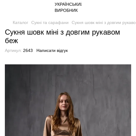
Каталог
Сукні та сарафани
Сукня шовк міні з довгим рукав
Сукня шовк міні з довгим рукавом
беж
Артикул:
2643
Написати відгук