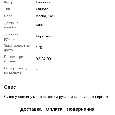
Колір
Бежевий
Тип
Однотонні
Сезон
Весна, Осінь
Довжина
Міні
виробу
Довжина
Короткий
рукава
Зріст моделі на
170
фото
Параметри
92-64-90
моделі
Розмір товару
S
на моделі
Опис
Сукня у довжину міні з широким рукавом та фігурним вирізом.
Доставка
Оплата
Повернення