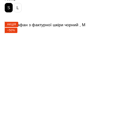
S
L
АКЦІЯ
−50%