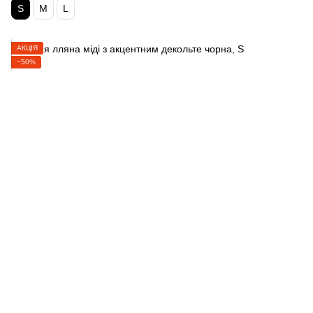
S
M
L
АКЦІЯ
−50%