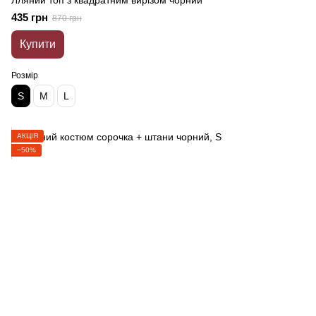
Лляний топ з квадратним вирізом чорний
435 грн
870 грн
Купити
Розмір
S
M
L
АКЦІЯ
−50%