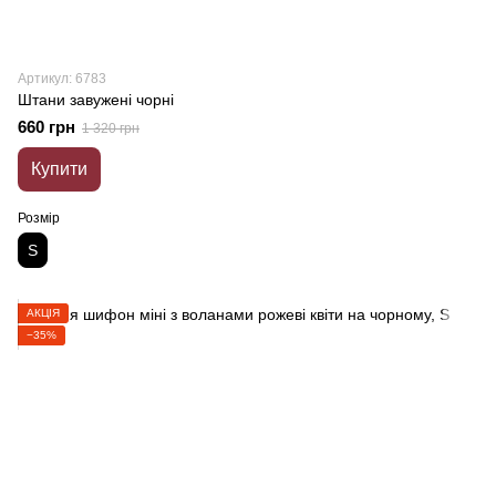
Артикул: 6783
Штани завужені чорні
660 грн
1 320 грн
Купити
Розмір
S
АКЦІЯ
−35%