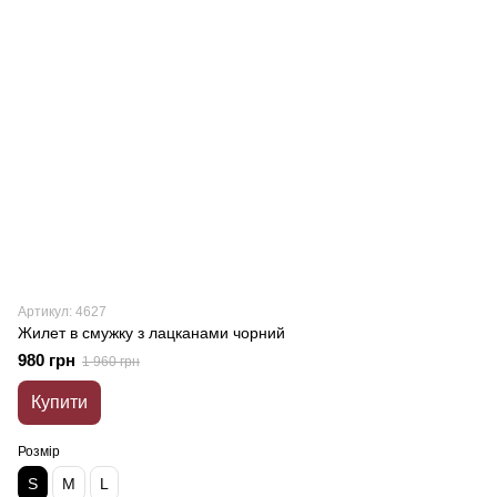
Артикул: 4627
Жилет в смужку з лацканами чорний
980 грн
1 960 грн
Купити
Розмір
S
M
L