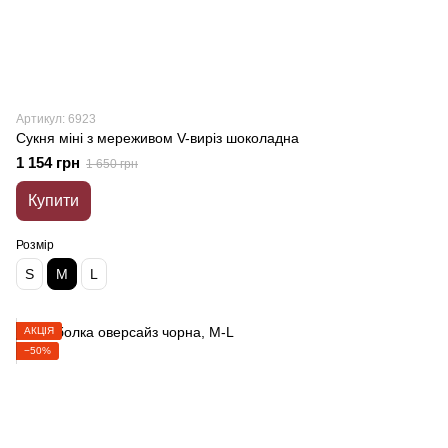
Артикул: 6923
Сукня міні з мереживом V-виріз шоколадна
1 154 грн
1 650 грн
Купити
Розмір
S
M
L
АКЦІЯ
−50%