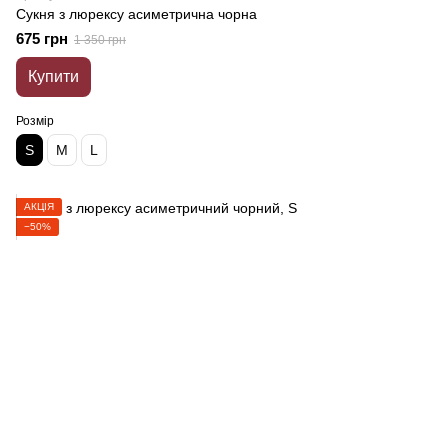
Сукня з люрексу асиметрична чорна
675 грн
1 350 грн
Купити
Розмір
S
M
L
АКЦІЯ
−50%