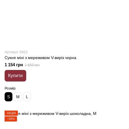
Артикул: 6922
Сукня міні з мереживом V-виріз чорна
1 154 грн
1 650 грн
Купити
Розмір
S
M
L
АКЦІЯ
−30%