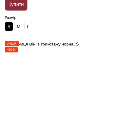
Купити
Розмір
S
M
L
АКЦІЯ
−50%