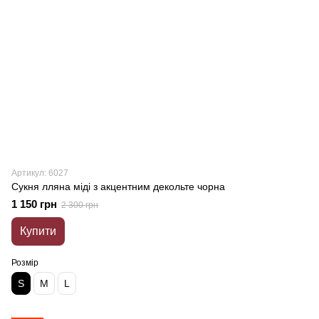
Артикул: 6027
Сукня лляна міді з акцентним декольте чорна
1 150 грн
2 300 грн
Купити
Розмір
S
M
L