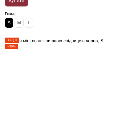
Купити
Розмір
S
M
L
АКЦІЯ
−50%