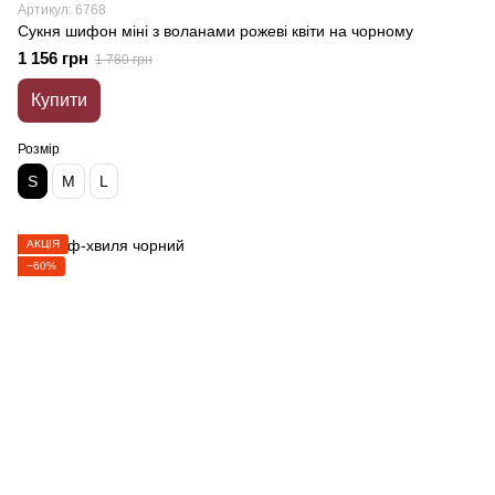
Артикул: 6768
Сукня шифон міні з воланами рожеві квіти на чорному
1 156 грн
1 780 грн
Купити
Розмір
S
M
L
АКЦІЯ
−60%