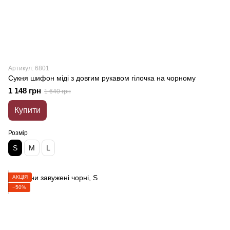
Артикул: 6801
Сукня шифон міді з довгим рукавом гілочка на чорному
1 148 грн
1 640 грн
Купити
Розмір
S
M
L
АКЦІЯ
−50%