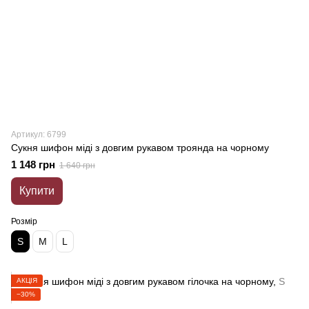
Артикул: 6799
Сукня шифон міді з довгим рукавом троянда на чорному
1 148 грн
1 640 грн
Купити
Розмір
S
M
L
АКЦІЯ
−30%