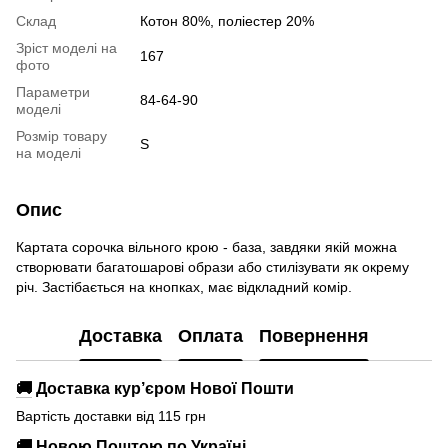
Склад
Котон 80%, поліестер 20%
Зріст моделі на
167
фото
Параметри
84-64-90
моделі
Розмір товару
S
на моделі
Опис
Картата сорочка вільного крою - база, завдяки якій можна
створювати багатошарові образи або стилізувати як окрему
річ. Застібається на кнопках, має відкладний комір.
Доставка
Оплата
Повернення
🚚
Доставка кур’єром Нової Пошти
Вартість доставки від 115 грн
🚚
Новою Поштою по Україні