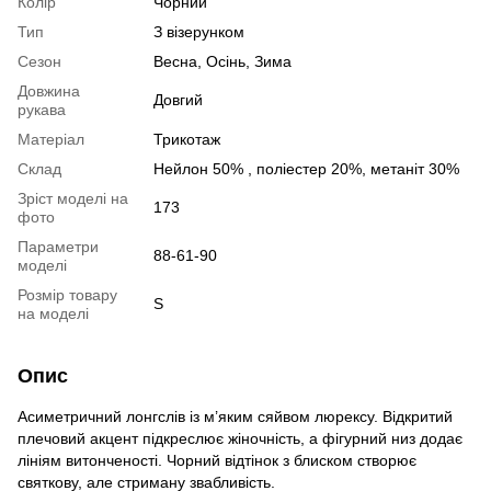
Колір
Чорний
Тип
З візерунком
Сезон
Весна, Осінь, Зима
Довжина
Довгий
рукава
Матеріал
Трикотаж
Склад
Нейлон 50% , поліестер 20%, метаніт 30%
Зріст моделі на
173
фото
Параметри
88-61-90
моделі
Розмір товару
S
на моделі
Опис
Асиметричний лонгслів із м’яким сяйвом люрексу. Відкритий
плечовий акцент підкреслює жіночність, а фігурний низ додає
лініям витонченості. Чорний відтінок з блиском створює
святкову, але стриману звабливість.