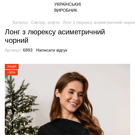
Каталог
Светри, кофти
Лонг з люрексу асиметричний чорн
Лонг з люрексу асиметричний
чорний
Артикул:
6893
Написати відгук
АКЦІЯ
−50%