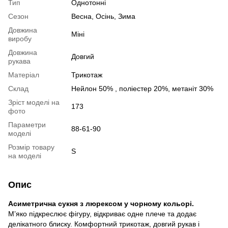
Тип
Однотонні
Сезон
Весна, Осінь, Зима
Довжина
Міні
виробу
Довжина
Довгий
рукава
Матеріал
Трикотаж
Склад
Нейлон 50% , поліестер 20%, метаніт 30%
Зріст моделі на
173
фото
Параметри
88-61-90
моделі
Розмір товару
S
на моделі
Опис
Асиметрична сукня з люрексом у чорному кольорі.
М’яко підкреслює фігуру, відкриває одне плече та додає
делікатного блиску. Комфортний трикотаж, довгий рукав і