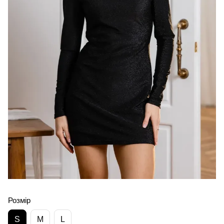
Розмір
S
M
L