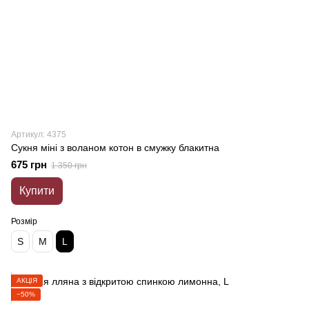
Артикул: 4375
Сукня міні з воланом котон в смужку блакитна
675 грн
1 350 грн
Купити
Розмір
S
M
L
АКЦІЯ
−50%