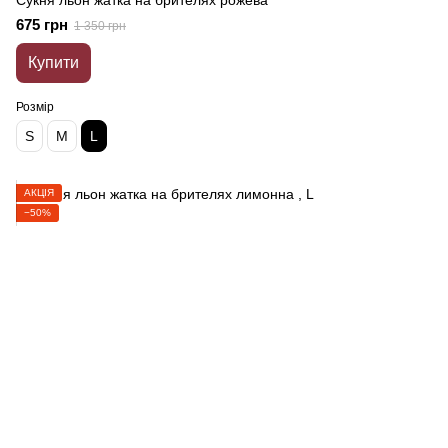
Сукня льон жатка на брителях рожева
675 грн
1 350 грн
Купити
Розмір
S
M
L
АКЦІЯ
−50%