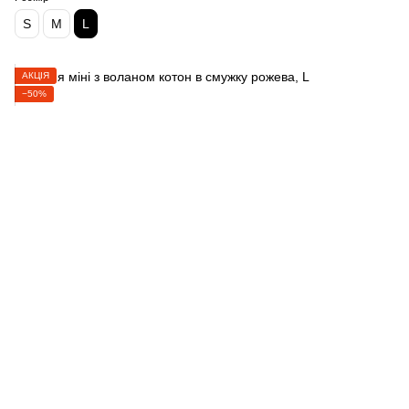
S
M
L
АКЦІЯ
−50%