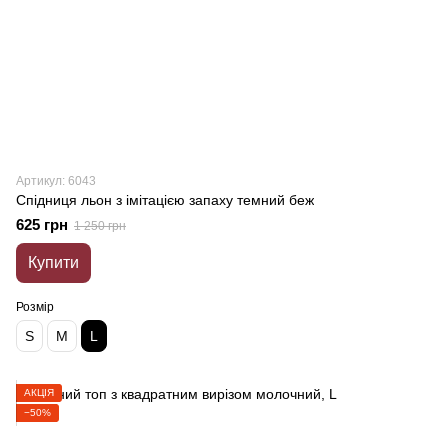
Артикул: 6043
Спідниця льон з імітацією запаху темний беж
625 грн
1 250 грн
Купити
Розмір
S
M
L
АКЦІЯ
−50%