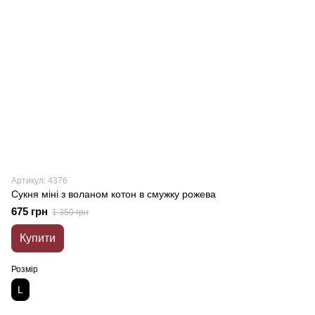
Артикул: 4376
Сукня міні з воланом котон в смужку рожева
675 грн
1 350 грн
Купити
Розмір
L