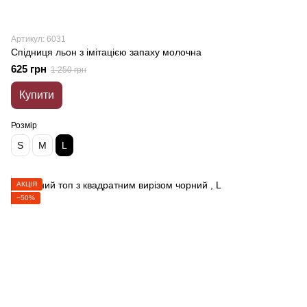
Артикул: 6031
Спідниця льон з імітацією запаху молочна
625 грн
1 250 грн
Купити
Розмір
S
M
L
АКЦІЯ
−50%