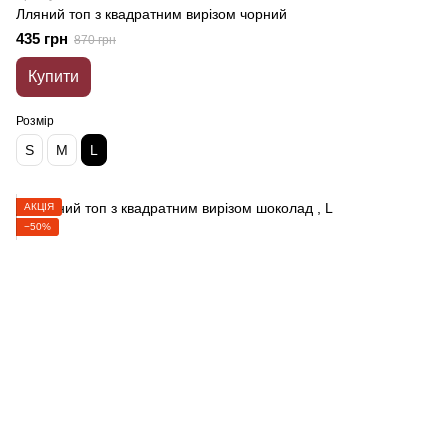
Лляний топ з квадратним вирізом чорний
435 грн
870 грн
Купити
Розмір
S
M
L
АКЦІЯ
−50%