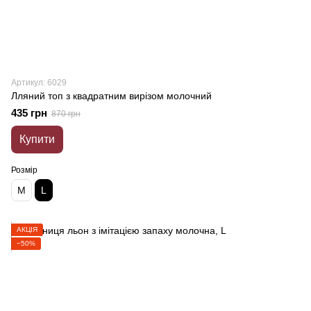
Артикул: 6029
Лляний топ з квадратним вирізом молочний
435 грн
870 грн
Купити
Розмір
M
L
АКЦІЯ
−50%