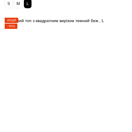
S
M
L
АКЦІЯ
−50%