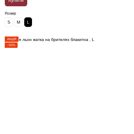
Купити
Розмір
S
M
L
АКЦІЯ
−50%