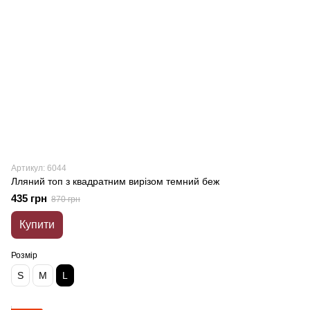
Артикул: 6044
Лляний топ з квадратним вирізом темний беж
435 грн
870 грн
Купити
Розмір
S
M
L