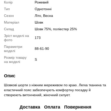
Колір
Рожевий
Тип
Однотонні
Сезон
Літо, Весна
Матеріал
Шовк
Склад
Шовк 75%, поліестер 25%
Зріст моделі на
173
фото
Параметри
88-61-90
моделі
Розмір товару
S
на моделі
Опис
Шовкові шорти з ніжним мереживом по краю. Легка тканина та
еластичний пояс забезпечують комфортну посадку й
створюють витончений, жіночний силует.
Доставка
Оплата
Повернення