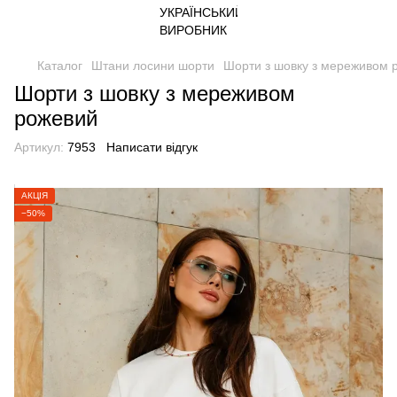
Каталог
Штани лосини шорти
Шорти з шовку з мереживом 
Шорти з шовку з мереживом
рожевий
Артикул:
7953
Написати відгук
АКЦІЯ
−50%