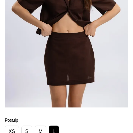
Розмір
XS
S
M
L