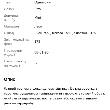
Тип
Однотонні
Сезон
Літо
Довжина
Міні
виробу
Матеріал
Льон
Склад
Льон 75%, віскоза 15% , еластан 10 %
Зріст моделі на
173
фото
Параметри
88-61-90
моделі
Розмір товару
S
на моделі
Опис
Лляний костюм у шоколадному відтінку . Вільна сорочка з
коротким рукавчиком і спідниця-міні утворюють готовий образ,
який легко адаптувати: носіть разом або окремо з іншими
речами гардеробу.