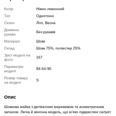
Колір
Ніжно лимонний
Тип
Однотонні
Сезон
Літо, Весна
Довжина
Без рукавів
рукава
Матеріал
Шовк
Склад
Шовк 75%, поліестер 25%
Зріст моделі на
167
фото
Параметри
84-64-90
моделі
Розмір товару
S
на моделі
Опис
Шовкова майка з делікатним мереживом та асиметричним
запахом. Легка й жіночна модель, що м’яко підкреслює силует.