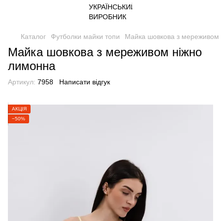
Каталог
Футболки майки топи
Майка шовкова з мереживом
Майка шовкова з мереживом ніжно
лимонна
Артикул:
7958
Написати відгук
АКЦІЯ
−50%