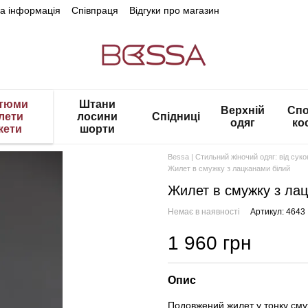
на інформація
Співпраця
Відгуки про магазин
тюми
Штани
Верхній
Спо
лети
лосини
Спідниці
одяг
ко
кети
шорти
Bessa | Стильний жіночий одяг: від сук
Жилет в смужку з лацканами білий
Жилет в смужку з лац
Немає в наявності
Артикул: 4643
1 960 грн
Опис
Подовжений жилет у тонку смуж