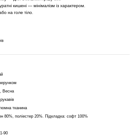
уратні кишені — мінімалізм із характером.
бо на голе тіло.
ів
ий
ізерунком
о, Весна
 рукавів
тюмна тканина
он 80%, поліестер 20%. Підкладка: софт 100%
1-90