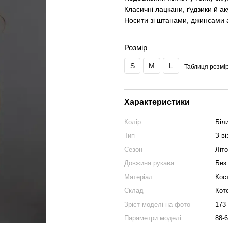
Класичні лацкани, ґудзики й ак
Носити зі штанами, джинсами а
Розмір
S
M
L
Таблиця розмір
Характеристики
Колір
Біл
Тип
З в
Сезон
Літ
Довжина рукава
Без
Матеріал
Кос
Склад
Кот
Зріст моделі на фото
173
Параметри моделі
88-6