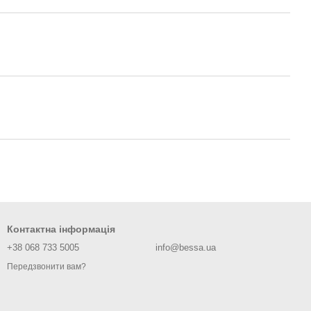
Контактна інформація
+38 068 733 5005
info@bessa.ua
Передзвонити вам?