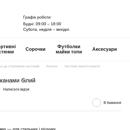
Графік роботи:
Будні: 09:00 – 18:00
Субота, неділя – вихідні.
ртивні
Футболки
Сорочки
Аксесуари
стюми
майки топи
онь до спортивних костюмів
Каталог
Костюми жилети жакети
канами білий
Написати відгук
В бажання
ку — для стильних і рішучих.