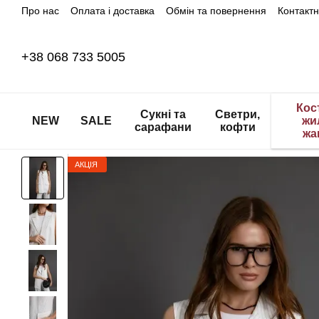
Про нас
Оплата і доставка
Обмін та повернення
Контакт
Перейти до основного контенту
+38 068 733 5005
Кос
Сукні та
Светри,
NEW
SALE
жи
сарафани
кофти
жа
АКЦІЯ