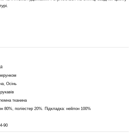
урі.
ій
ізерунком
на, Осінь
 рукавів
тюмна тканина
он 80%, поліестер 20%. Підкладка: нейлон 100%
4-90