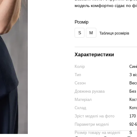
модель комфортно сідає по фіг
Розмір
S
M
Таблиця розмірів
Характеристики
Колір
Син
Тип
З в
Сезон
Вес
Довжина рукава
Без
Матеріал
Кос
Склад
Кот
Зріст моделі на фото
170
Параметри моделі
92-6
Розмір товару на моделі
S