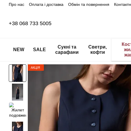
Про нас
Оплата і доставка
Обмін та повернення
Контакт
Перейти до основного контенту
+38 068 733 5005
Кос
Сукні та
Светри,
NEW
SALE
жи
сарафани
кофти
жа
АКЦІЯ