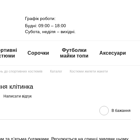
Графік роботи:
Будні: 09:00 – 18:00
Субота, неділя – вихідні.
ртивні
Футболки
Сорочки
Аксесуари
стюми
майки топи
онь до спортивних костюмів
Каталог
Костюми жилети жакети
ня клітинка
Написати відгук
В бажання
ом та п’ятьма ґудзиками. Регулюється на спинці завдяки цьому