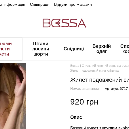
на інформація
Співпраця
Відгуки про магазин
тюми
Штани
Верхній
Спо
лети
лосини
Спідниці
одяг
ко
кети
шорти
Bessa | Стильний жіночий одяг: від сук
Жилет подовжений синя клітинка
Жилет подовжений си
Немає в наявності
Артикул: 6717
920 грн
Опис
Базовий жилет з круглим виріз