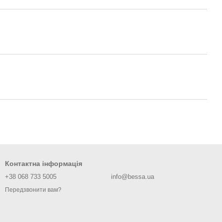
Контактна інформація
+38 068 733 5005
info@bessa.ua
Передзвонити вам?