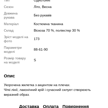
Тип
Однотонні
Сезон
Літо, Весна
Довжина
Без рукавів
рукава
Матеріал
Костюмна тканина
Склад
Віскоза 70 %, поліестер 30 %
Зріст моделі на
173
фото
Параметри
88-61-90
моделі
Розмір товару
S
на моделі
Опис
Укорочена жилетка з акцентом на плечах.
Чіткі лінії, лаконічний крій і сучасний силует створюють
виразний образ.
Доставка
Оплата
Повернення