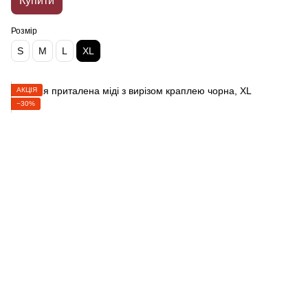
Купити
Розмір
S
M
L
XL
АКЦІЯ
−30%