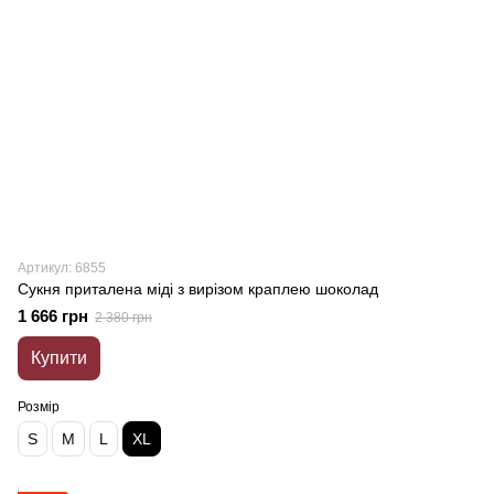
Артикул: 6855
Сукня приталена міді з вирізом краплею шоколад
1 666 грн
2 380 грн
Купити
Розмір
S
M
L
XL