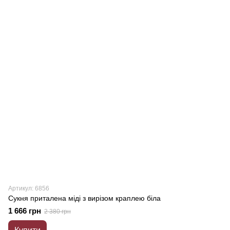
Артикул: 6856
Сукня приталена міді з вирізом краплею біла
1 666 грн
2 380 грн