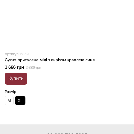
Артикул: 6869
Сукня приталена міді з вирізом краплею синя
1 666 грн
2 380 грн
Купити
Розмір
M
XL