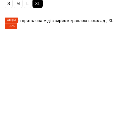
S
M
L
XL
АКЦІЯ
−30%