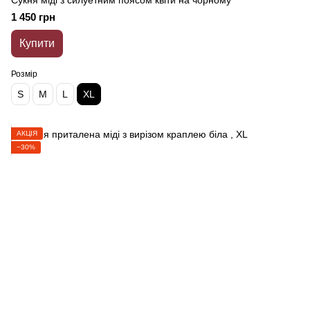
Сукня міді з силуетним поясом квіти на чорному
1 450 грн
Купити
Розмір
S
M
L
XL
АКЦІЯ
−30%