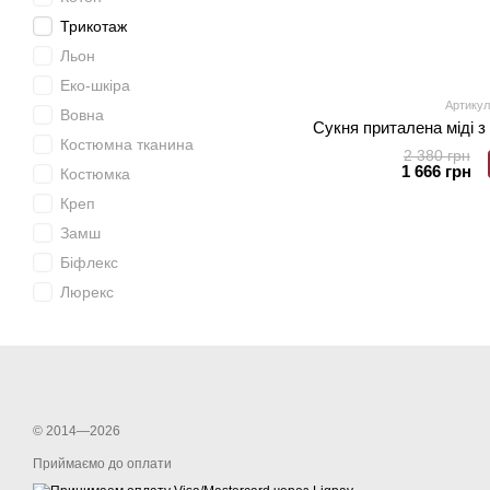
Трикотаж
Льон
Еко-шкіра
Артикул
Вовна
Сукня приталена міді з
Костюмна тканина
2 380 грн
1 666 грн
Костюмка
Креп
Замш
Біфлекс
Люрекс
© 2014—2026
Приймаємо до оплати