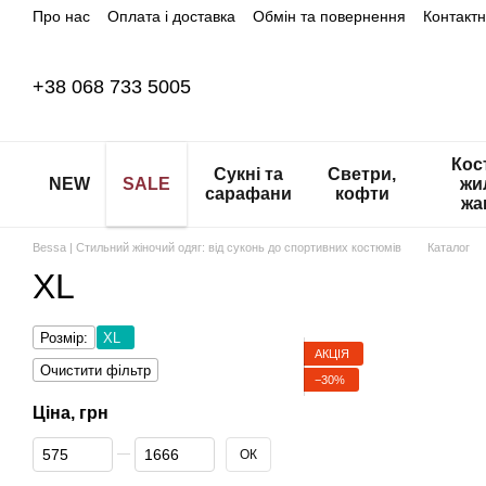
Про нас
Оплата і доставка
Обмін та повернення
Контакт
Перейти до основного контенту
+38 068 733 5005
Кос
Сукні та
Светри,
NEW
SALE
жи
сарафани
кофти
жа
Bessa | Стильний жіночий одяг: від суконь до спортивних костюмів
Каталог
XL
Розмір:
XL
АКЦІЯ
Очистити фільтр
−30%
Ціна, грн
Від Ціна, грн
До Ціна, грн
ОК