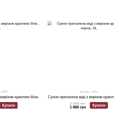
: 6856
Артикул: 6854
 вирізом краплею біла
Сукня приталена міді з вирізом крап
2 380 грн
Купити
Купити
1 666 грн