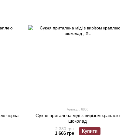
Артикул: 6855
лею чорна
Сукня приталена міді з вирізом краплею
шоколад
2 380 грн
Купити
1 666 грн