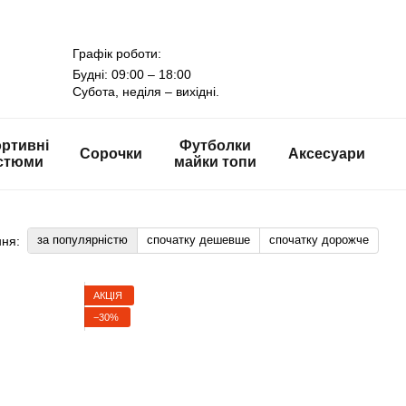
Графік роботи:
Будні: 09:00 – 18:00
Субота, неділя – вихідні.
ртивні
Футболки
Сорочки
Аксесуари
стюми
майки топи
за популярністю
спочатку дешевше
спочатку дорожче
ня:
АКЦІЯ
−30%