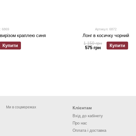
: 6869
Артикул: 6872
 вирізом краплею синя
Лонг в косичку чорний
1 150 грн
Купити
Купити
575 грн
Ми в соцмережах
Клієнтам
Вхід до кабінету
Про нас
Оплата і доставка