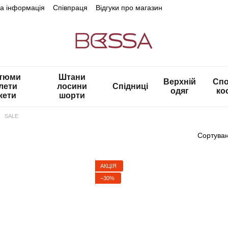
на інформація
Співпраця
Відгуки про магазин
тюми
Штани
Верхній
Спо
лети
лосини
Спідниці
одяг
ко
кети
шорти
SALE
Сортуван
АКЦІЯ
−30%