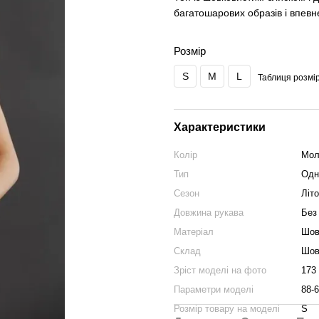
багатошарових образів і впевн
Розмір
S
M
L
Таблиця розмір
Характеристики
Колір
Мол
Тип
Одн
Сезон
Літ
Довжина рукава
Без
Матеріал
Шов
Склад
Шов
Зріст моделі на фото
173
Параметри моделі
88-6
Розмір товару на моделі
S