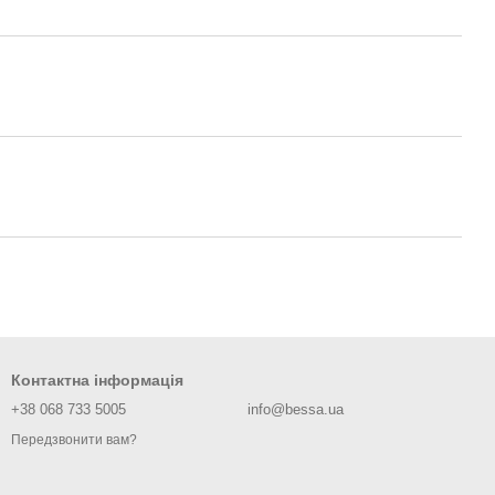
Контактна інформація
+38 068 733 5005
info@bessa.ua
Передзвонити вам?