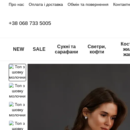
Про нас
Оплата і доставка
Обмін та повернення
Контакт
Перейти до основного контенту
+38 068 733 5005
Кос
Сукні та
Светри,
NEW
SALE
жи
сарафани
кофти
жа