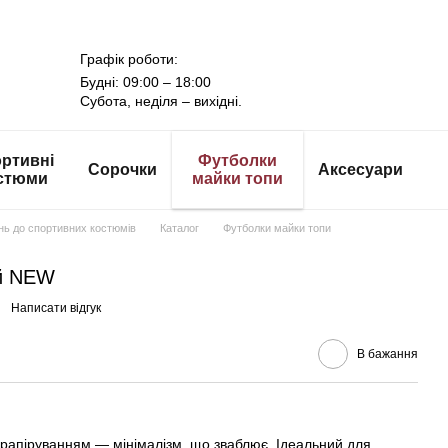
Графік роботи:
Будні: 09:00 – 18:00
Субота, неділя – вихідні.
ртивні
Футболки
Сорочки
Аксесуари
стюми
майки топи
онь до спортивних костюмів
Каталог
Футболки майки топи
ий NEW
Написати відгук
В бажання
драпіруванням — мінімалізм, що зваблює. Ідеальний для