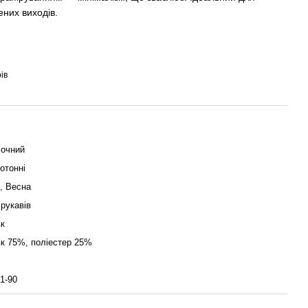
ених виходів.
ів
очний
отонні
о, Весна
 рукавів
к
к 75%, поліестер 25%
1-90