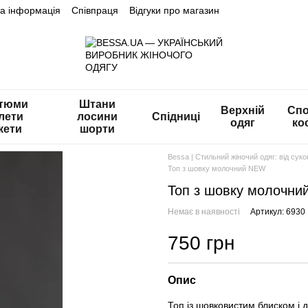
на інформація
Співпраця
Відгуки про магазин
тюми
Штани
Верхній
Спо
лети
лосини
Спідниці
одяг
ко
кети
шорти
Bessa | Стильний жіночий одяг: від сук
Топ з шовку молочний NEW
Топ з шовку молочн
Немає в наявності
Артикул: 6930
750 грн
Опис
Топ із шовковистим блиском і 