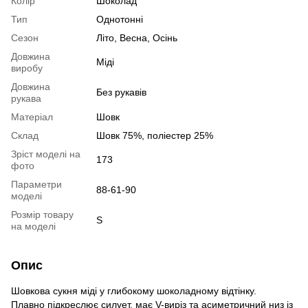
Колір
Шоколад
Тип
Однотонні
Сезон
Літо, Весна, Осінь
Довжина
Міді
виробу
Довжина
Без рукавів
рукава
Матеріал
Шовк
Склад
Шовк 75%, поліестер 25%
Зріст моделі на
173
фото
Параметри
88-61-90
моделі
Розмір товару
S
на моделі
Опис
Шовкова сукня міді у глибокому шоколадному відтінку.
Плавно підкреслює силует, має V-виріз та асиметричний низ із