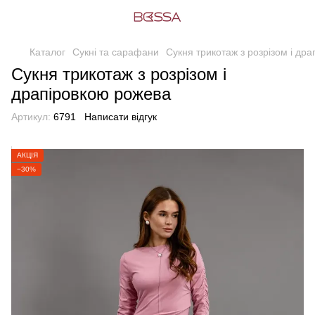
Каталог
Сукні та сарафани
Сукня трикотаж з розрізом і др
Сукня трикотаж з розрізом і
драпіровкою рожева
Артикул:
6791
Написати відгук
АКЦІЯ
−30%