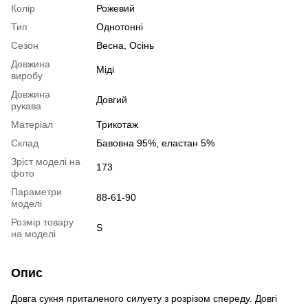
Колір
Рожевий
Тип
Однотонні
Сезон
Весна, Осінь
Довжина
Міді
виробу
Довжина
Довгий
рукава
Матеріал
Трикотаж
Склад
Бавовна 95%, еластан 5%
Зріст моделі на
173
фото
Параметри
88-61-90
моделі
Розмір товару
S
на моделі
Опис
Довга сукня приталеного силуету з розрізом спереду. Довгі