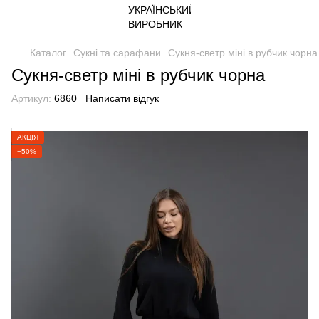
Каталог
Сукні та сарафани
Сукня-светр міні в рубчик чорна
Сукня-светр міні в рубчик чорна
Артикул:
6860
Написати відгук
АКЦІЯ
−50%