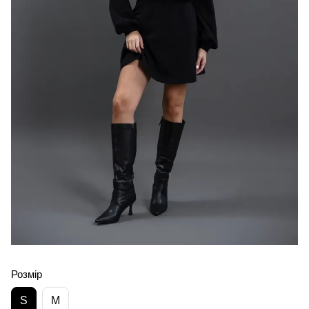
Розмір
S
M