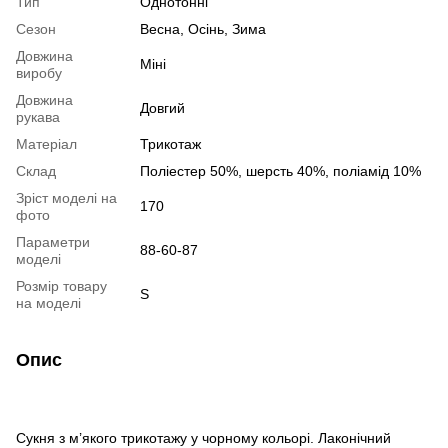
Тип
Однотонні
Сезон
Весна, Осінь, Зима
Довжина
Міні
виробу
Довжина
Довгий
рукава
Матеріал
Трикотаж
Склад
Поліестер 50%, шерсть 40%, поліамід 10%
Зріст моделі на
170
фото
Параметри
88-60-87
моделі
Розмір товару
S
на моделі
Опис
Сукня з м’якого трикотажу у чорному кольорі. Лаконічний