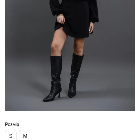
Розмір
S
M