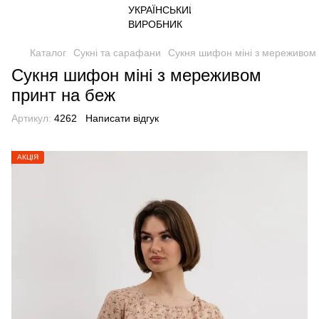
Каталог
Сукні та сарафани
Сукня шифон міні з мереживом 
Сукня шифон міні з мереживом
принт на беж
Артикул:
4262
Написати відгук
АКЦІЯ