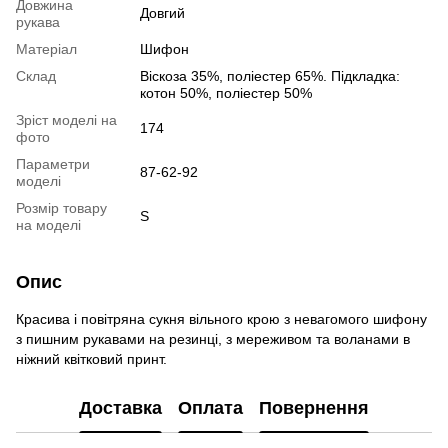
Довжина
Довгий
рукава
Матеріал
Шифон
Склад
Віскоза 35%, поліестер 65%. Підкладка:
котон 50%, поліестер 50%
Зріст моделі на
174
фото
Параметри
87-62-92
моделі
Розмір товару
S
на моделі
Опис
Красива і повітряна сукня вільного крою з невагомого шифону
з пишним рукавами на резинці, з мереживом та воланами в
ніжний квітковий принт.
Доставка
Оплата
Повернення