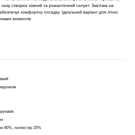
о низу створює ніжний та романтичний силует. Зав'язка на
забезпечує комфортну посадку. Ідеальний варіант для літніх
бливих моментів
евий
ізерунком
 рукавів
он
он 80%, поліестер 20%