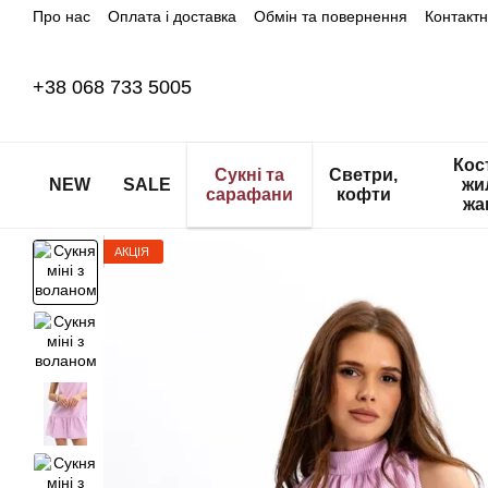
Про нас
Оплата і доставка
Обмін та повернення
Контакт
Перейти до основного контенту
+38 068 733 5005
Кос
Сукні та
Светри,
NEW
SALE
жи
сарафани
кофти
жа
АКЦІЯ