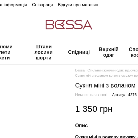
на інформація
Співпраця
Відгуки про магазин
тюми
Штани
Верхній
Спо
лети
лосини
Спідниці
одяг
ко
кети
шорти
Bessa | Стильний жіночий одяг: від сук
Сукня міні з воланом котон в смужку р
Сукня міні з воланом
Немає в наявності
Артикул: 4376
1 350 грн
Опис
Сукня міні в рожеву смужку
—