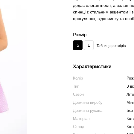
додає елегантності, а волан п
спинці є стильним акцентом і 
прогулянок, відпочинку та осо
Розмір
S
L
Таблиця розмірів
Характеристики
Колір
Рож
Тип
З в
Сезон
Літо
Довжина виробу
Міні
Довжина рукава
Без
Матеріал
Кот
Склад
Кот