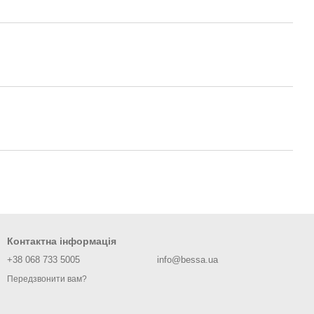
Контактна інформація
+38 068 733 5005
info@bessa.ua
Передзвонити вам?