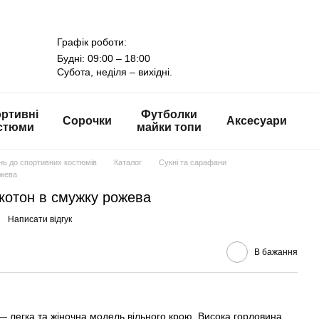
Графік роботи:
Будні: 09:00 – 18:00
Субота, неділя – вихідні.
ртивні
Футболки
Сорочки
Аксесуари
стюми
майки топи
онь до спортивних костюмів
Каталог
Сукні та сарафани
ожева
 котон в смужку рожева
Написати відгук
В бажання
 легка та жіночна модель вільного крою. Висока горловина