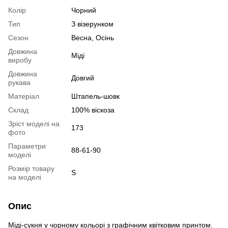
Колір
Чорний
Тип
З візерунком
Сезон
Весна, Осінь
Довжина
Міді
виробу
Довжина
Довгий
рукава
Матеріал
Штапель-шовк
Склад
100% віскоза
Зріст моделі на
173
фото
Параметри
88-61-90
моделі
Розмір товару
S
на моделі
Опис
Міді-сукня у чорному кольорі з графічним квітковим принтом.