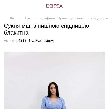
Каталог
Сукні та сарафани
Сукня міді з пишною спідницею
Сукня міді з пишною спідницею
блакитна
Артикул:
4219
Написати відгук