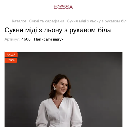
Каталог
Сукні та сарафани
Сукня міді з льону з рукавом біл
Сукня міді з льону з рукавом біла
Артикул:
4606
Написати відгук
АКЦІЯ
−50%