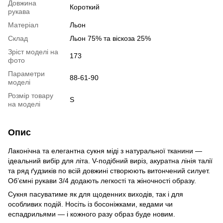
Довжина
Короткий
рукава
Матеріал
Льон
Склад
Льон 75% та віскоза 25%
Зріст моделі на
173
фото
Параметри
88-61-90
моделі
Розмір товару
S
на моделі
Опис
Лаконічна та елегантна сукня міді з натуральної тканини —
ідеальний вибір для літа. V-подібний виріз, акуратна лінія талії
та ряд ґудзиків по всій довжині створюють витончений силует.
Об’ємні рукави 3/4 додають легкості та жіночності образу.
Сукня пасуватиме як для щоденних виходів, так і для
особливих подій. Носіть із босоніжками, кедами чи
еспадрильями — і кожного разу образ буде новим.