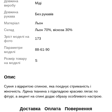
Довжина
Міді
виробу
Довжина
Без рукавів
рукава
Матеріал
Льон
Склад
Льон 70%, віскоза 30%
Зріст моделі на
173
фото
Параметри
88-61-90
моделі
Розмір товару
S
на моделі
Опис
Сукня з відкритою спиною, яка поєднує стриманість і
жіночність. Лдяна тканина з підкладкою красиво лягає по
фігурі, а акцент на спині додає образу особливого настрою.
Доставка
Оплата
Повернення