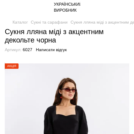
Каталог
Сукні та сарафани
Сукня лляна міді з акцентним д
Сукня лляна міді з акцентним
декольте чорна
Артикул:
6027
Написати відгук
АКЦІЯ