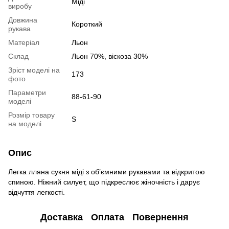
Міді
виробу
Довжина
Короткий
рукава
Матеріал
Льон
Склад
Льон 70%, віскоза 30%
Зріст моделі на
173
фото
Параметри
88-61-90
моделі
Розмір товару
S
на моделі
Опис
Легка лляна сукня міді з об’ємними рукавами та відкритою
спиною. Ніжний силует, що підкреслює жіночність і дарує
відчуття легкості.
Доставка
Оплата
Повернення