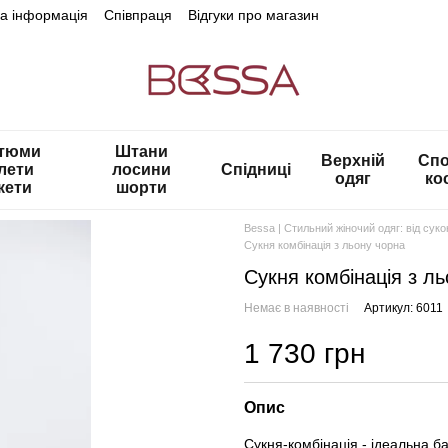
на інформація
Співпраця
Відгуки про магазин
тюми
Штани
Верхній
Спо
лети
лосини
Спідниці
одяг
ко
кети
шорти
Bessa | Стильний жіночий одяг: від сук
Сукня комбінація з льону чорна
Сукня комбінація з л
Немає в наявності
Артикул: 6011
1 730 грн
Опис
Сукня-комбінація - ідеальна ба