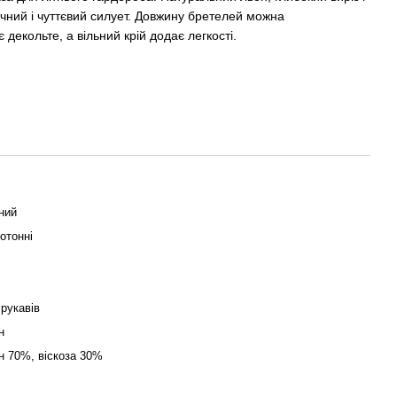
ічний і чуттєвий силует. Довжину бретелей можна
 декольте, а вільний крій додає легкості.
ний
отонні
 рукавів
н
н 70%, віскоза 30%