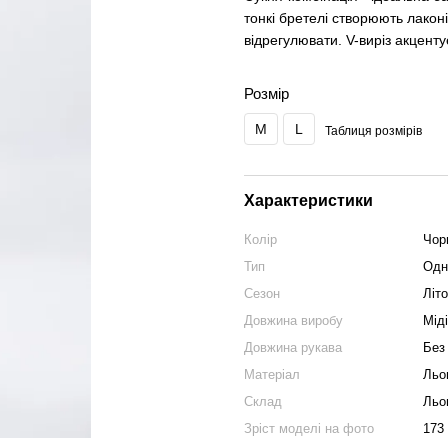
тонкі бретелі створюють лакон
відрегулювати. V-виріз акцентує
Розмір
M
L
Таблиця розмірів
Характеристики
Колір
Чор
Тип
Одн
Сезон
Літо
Довжина виробу
Міді
Довжина рукава
Без
Матеріал
Льо
Склад
Льо
Зріст моделі на фото
173