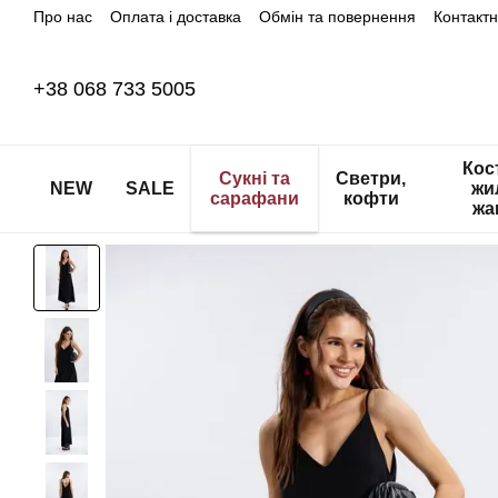
Про нас
Оплата і доставка
Обмін та повернення
Контакт
Перейти до основного контенту
+38 068 733 5005
Кос
Сукні та
Светри,
NEW
SALE
жи
сарафани
кофти
жа