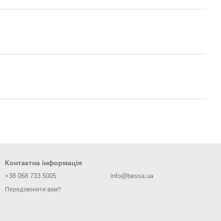
Контактна інформація
+38 068 733 5005
info@bessa.ua
Передзвонити вам?