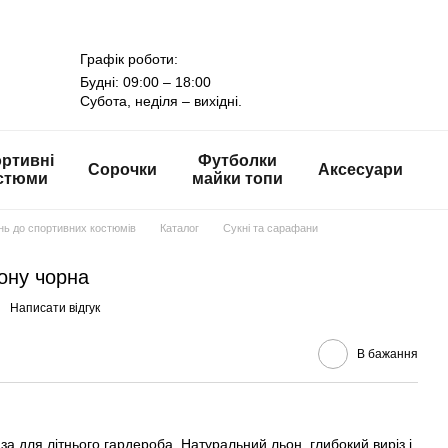
Графік роботи:
Будні: 09:00 – 18:00
Субота, неділя – вихідні.
ртивні
Футболки
Сорочки
Аксесуари
стюми
майки топи
онь до спортивних костюмів
Каталог
Сукні та сарафани
ьону чорна
Написати відгук
В бажання
за для літнього гардероба. Натуральний льон, глибокий виріз і