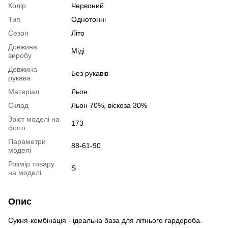
Колір
Червоний
Тип
Однотонні
Сезон
Літо
Довжина
Міді
виробу
Довжина
Без рукавів
рукава
Матеріал
Льон
Склад
Льон 70%, віскоза 30%
Зріст моделі на
173
фото
Параметри
88-61-90
моделі
Розмір товару
S
на моделі
Опис
Сукня-комбінація - ідеальна база для літнього гардероба.