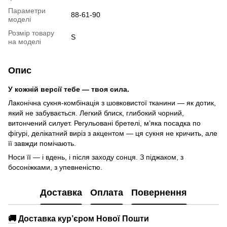
Параметри
88-61-90
моделі
Розмір товару
S
на моделі
Опис
У кожній версії тебе — твоя сила.
Лаконічна сукня-комбінація з шовковистої тканини — як дотик,
який не забувається. Легкий блиск, глибокий чорний,
витончений силует. Регульовані бретелі, м’яка посадка по
фігурі, делікатний виріз з акцентом — ця сукня не кричить, але
її завжди помічають.
Носи її — і вдень, і після заходу сонця. З піджаком, з
босоніжками, з упевненістю.
Доставка
Оплата
Повернення
🚚
Доставка кур’єром Нової Пошти