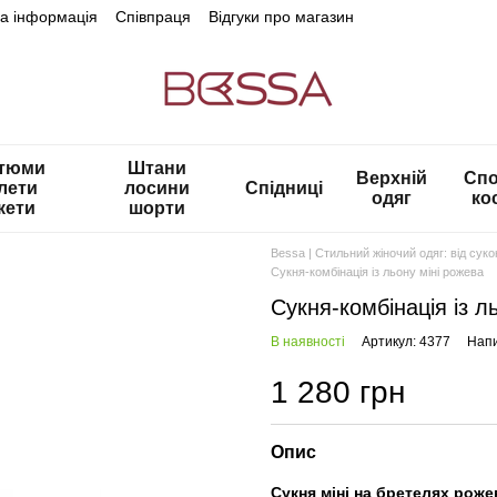
на інформація
Співпраця
Відгуки про магазин
тюми
Штани
Верхній
Спо
лети
лосини
Спідниці
одяг
ко
кети
шорти
Bessa | Стильний жіночий одяг: від сук
Сукня-комбінація із льону міні рожева
Сукня-комбінація із л
В наявності
Артикул: 4377
Напи
1 280 грн
Опис
Сукня міні на бретелях роже