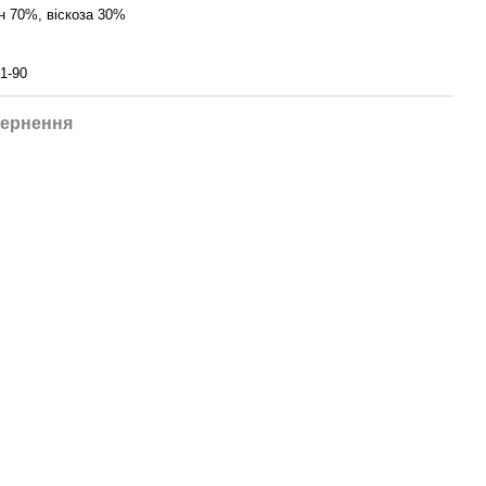
н 70%, віскоза 30%
1-90
ернення