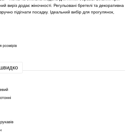
ий виріз додає жіночності. Регульовані бретелі та декоративна
зручно підігнати посадку. Ідеальний вибір для прогулянок,
я розмірів
 швидко
евий
отонні
 рукавів
н