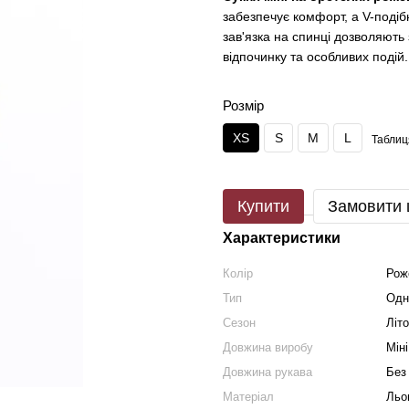
забезпечує комфорт, а V-подібн
зав'язка на спинці дозволяють 
відпочинку та особливих подій.
Розмір
XS
S
M
L
Таблиц
Купити
Замовити
Характеристики
Колір
Рож
Тип
Одн
Сезон
Літо
Довжина виробу
Міні
Довжина рукава
Без
Матеріал
Льо