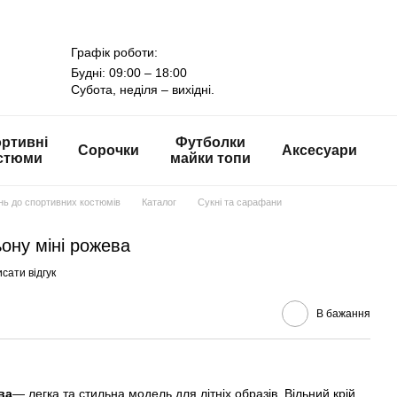
Графік роботи:
Будні: 09:00 – 18:00
Субота, неділя – вихідні.
ртивні
Футболки
Сорочки
Аксесуари
стюми
майки топи
онь до спортивних костюмів
Каталог
Сукні та сарафани
ьону міні рожева
сати відгук
В бажання
ва
— легка та стильна модель для літніх образів. Вільний крій