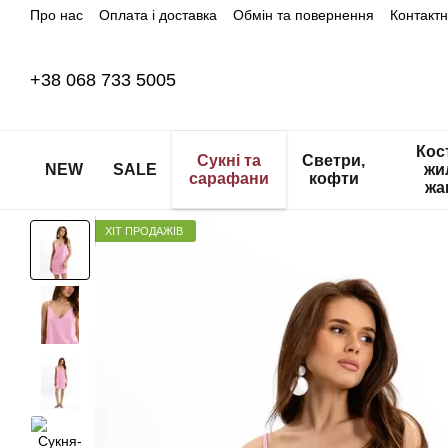
Про нас
Оплата і доставка
Обмін та повернення
Контакт
Перейти до основного контенту
+38 068 733 5005
Кос
Сукні та
Светри,
NEW
SALE
жи
сарафани
кофти
жа
ХІТ ПРОДАЖІВ