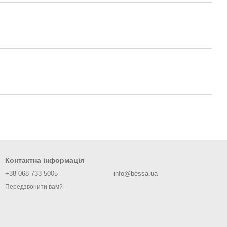
Контактна інформація
+38 068 733 5005
info@bessa.ua
Передзвонити вам?