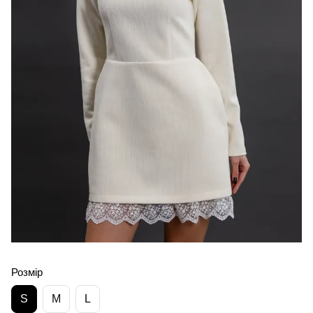
Розмір
S
M
L