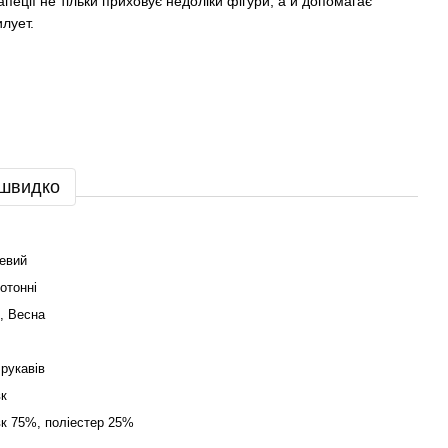
апеції не тільки приховує недоліки фігури, а й допомагає
илует.
 швидко
евий
отонні
о, Весна
 рукавів
к
к 75%, поліестер 25%