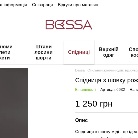
на інформація
Співпраця
Відгуки про магазин
тюми
Штани
Верхній
Спо
лети
лосини
Спідниці
одяг
ко
кети
шорти
Bessa | Стильний жіночий одяг: від сук
Спідниця з шовку ро
В наявності
Артикул: 6932
Напи
1 250 грн
Опис
Cпідниця з шовку міді - це іде