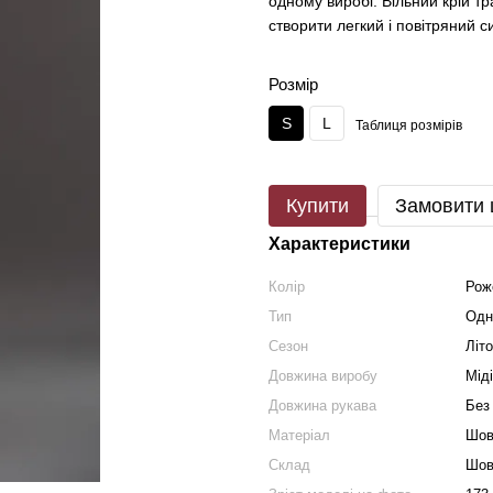
одному виробі. Вільний крій тр
створити легкий і повітряний с
Розмір
S
L
Таблиця розмірів
Купити
Замовити
Характеристики
Колір
Рож
Тип
Одн
Сезон
Літ
Довжина виробу
Міді
Довжина рукава
Без
Матеріал
Шов
Склад
Шов