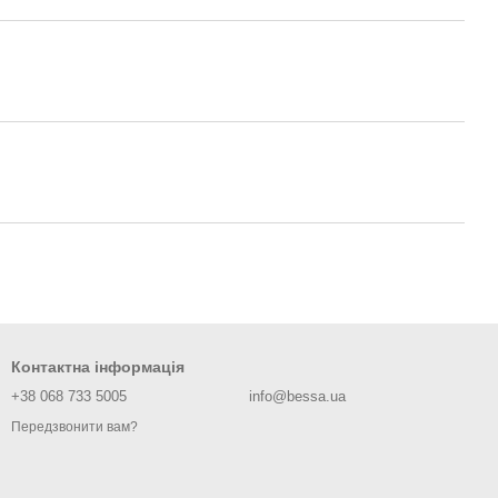
Контактна інформація
+38 068 733 5005
info@bessa.ua
Передзвонити вам?