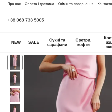
Про нас
Оплата і доставка
Обмін та повернення
Контакт
Перейти до основного контенту
+38 068 733 5005
Кос
Сукні та
Светри,
NEW
SALE
жи
сарафани
кофти
жа