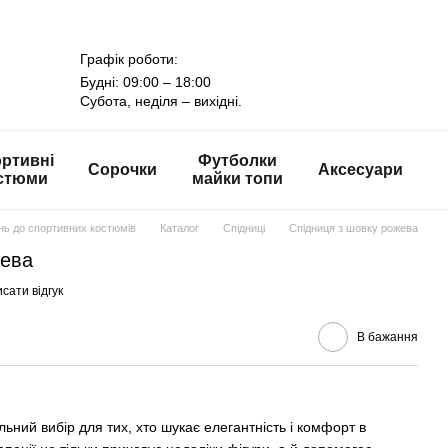
Графік роботи:
Будні: 09:00 – 18:00
Субота, неділя – вихідні.
ртивні
Футболки
Сорочки
Аксесуари
стюми
майки топи
онь до спортивних костюмів
Каталог
Спідниці
Спідниця з шовку рожева
жева
сати відгук
В бажання
альний вибір для тих, хто шукає елегантність і комфорт в