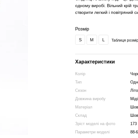
одному виробі. Вільний крій тр
створити легкий і повітряний с
Розмір
S
M
L
Таблиця розмір
Характеристики
Колір
Чор
Тип
Одн
Сезон
Літо
Довжина виробу
Міді
Матеріал
Шов
Склад
Шов
Зріст моделі на фото
173
Параметри моделі
88-6