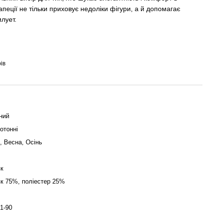
апеції не тільки приховує недоліки фігури, а й допомагає
илует.
ів
ний
отонні
, Весна, Осінь
к
к 75%, поліестер 25%
1-90