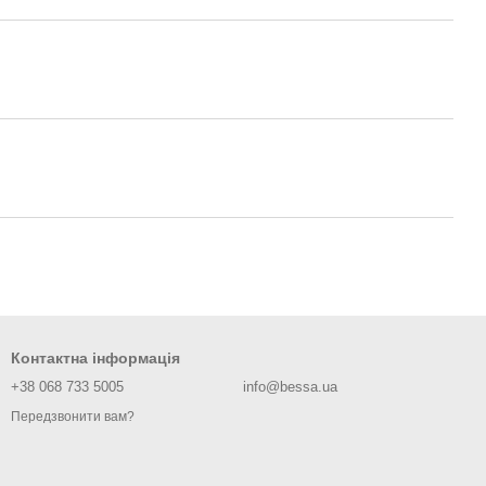
Контактна інформація
+38 068 733 5005
info@bessa.ua
Передзвонити вам?