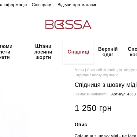
на інформація
Співпраця
Відгуки про магазин
тюми
Штани
Верхній
Спо
лети
лосини
Спідниці
одяг
ко
кети
шорти
Bessa | Стильний жіночий одяг: від сук
Спідниця з шовку міді чорна
Спідниця з шовку мід
Немає в наявності
Артикул: 4363
1 250 грн
Опис
Cпідниця з шовку міді - це іде