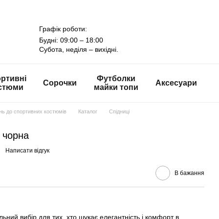
Графік роботи:
Будні: 09:00 – 18:00
Субота, неділя – вихідні.
ртивні
Футболки
Сорочки
Аксесуари
стюми
майки топи
онь до спортивних костюмів
Каталог
Спідниці
і чорна
Написати відгук
В бажання
альний вибір для тих, хто шукає елегантність і комфорт в