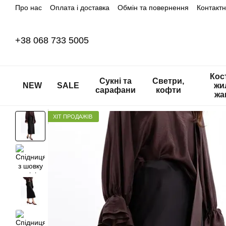
Про нас
Оплата і доставка
Обмін та повернення
Контакт
Перейти до основного контенту
+38 068 733 5005
Кос
Сукні та
Светри,
NEW
SALE
жи
сарафани
кофти
жа
ХІТ ПРОДАЖІВ