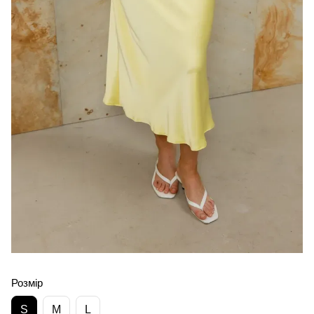
Розмір
S
M
L