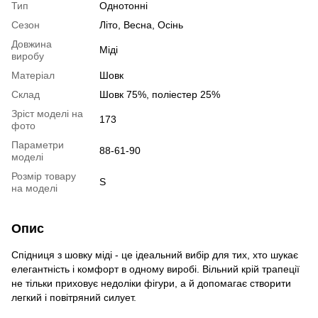
Тип
Однотонні
Сезон
Літо, Весна, Осінь
Довжина
Міді
виробу
Матеріал
Шовк
Склад
Шовк 75%, поліестер 25%
Зріст моделі на
173
фото
Параметри
88-61-90
моделі
Розмір товару
S
на моделі
Опис
Cпідниця з шовку міді - це ідеальний вибір для тих, хто шукає
елегантність і комфорт в одному виробі. Вільний крій трапеції
не тільки приховує недоліки фігури, а й допомагає створити
легкий і повітряний силует.