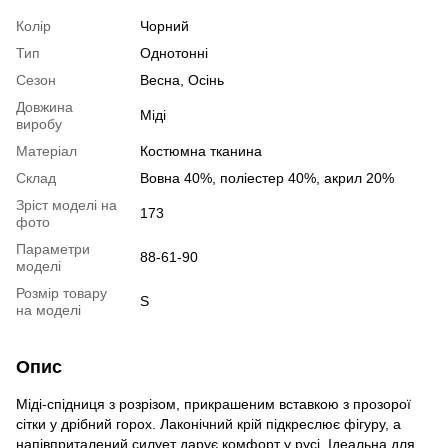
Колір
Чорний
Тип
Однотонні
Сезон
Весна, Осінь
Довжина
Міді
виробу
Матеріал
Костюмна тканина
Склад
Вовна 40%, поліестер 40%, акрил 20%
Зріст моделі на
173
фото
Параметри
88-61-90
моделі
Розмір товару
S
на моделі
Опис
Міді-спідниця з розрізом, прикрашеним вставкою з прозорої
сітки у дрібний горох. Лаконічний крій підкреслює фігуру, а
напівприталений силует дарує комфорт у русі. Ідеальна для