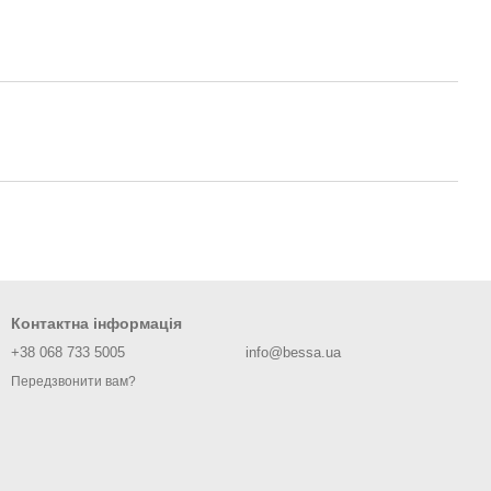
Контактна інформація
+38 068 733 5005
info@bessa.ua
Передзвонити вам?