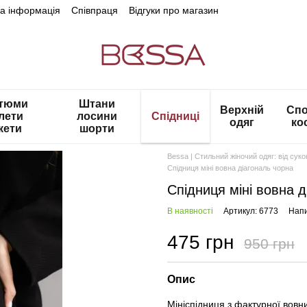
на інформація
Співпраця
Відгуки про магазин
тюми
Штани
Верхній
Спо
лети
лосини
Спідниці
одяг
ко
кети
шорти
Bessa | Стильний жіночий одяг: від сук
Спідниця міні вовна діагональ чорна
Спідниця міні вовна д
В наявності
Артикул: 6773
Напи
475 грн
950 грн
Опис
Мініспідниця з фактурної вов