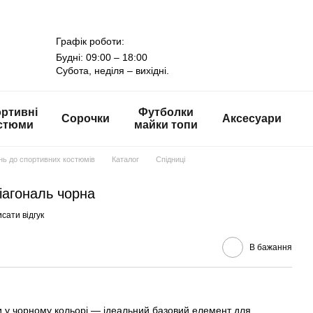
Графік роботи:
Будні: 09:00 – 18:00
Субота, неділя – вихідні.
ртивні
Футболки
Сорочки
Аксесуари
стюми
майки топи
онь до спортивних костюмів
Каталог
Спідниці
іагональ чорна
сати відгук
В бажання
ни у чорному кольорі — ідеальний базовий елемент для