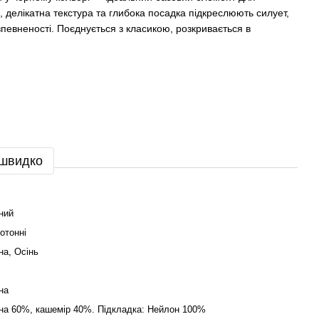
, делікатна текстура та глибока посадка підкреслюють силует,
певненості. Поєднується з класикою, розкривається в
 швидко
ний
отонні
на, Осінь
на
на 60%, кашемір 40%. Підкладка: Нейлон 100%