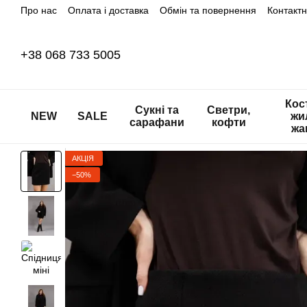
Про нас
Оплата і доставка
Обмін та повернення
Контакт
Перейти до основного контенту
+38 068 733 5005
Кос
Сукні та
Светри,
NEW
SALE
жи
сарафани
кофти
жа
АКЦІЯ
−50%