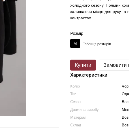
холодного сезону. Прямий крій
залишаючи місце для руху та в
контрастах.
Розмір
M
Таблиця розмірів
Купити
Замовити
Характеристики
Колір
Чор
Тип
Одн
Сезон
Вес
Довжина виробу
Міні
Матеріал
Вов
Склад
Вов