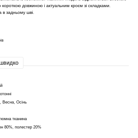
 короткою довжиною і актуальним кроєм зі складками.
 в задньому шві.
ів
 швидко
ий
отонні
, Весна, Осінь
тюмна тканина
он 80%, полестер 20%