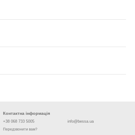
Контактна інформація
+38 068 733 5005
info@bessa.ua
Передзвонити вам?