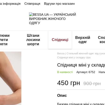
на інформація
Співпраця
Відгуки про магазин
тюми
Штани
Верхній
Спо
лети
лосини
Спідниці
одяг
ко
кети
шорти
Bessa | Стильний жіночий одяг: від сук
Спідниця міні у складку сіра
Спідниця міні у склад
В наявності
Артикул: 6752
Напи
450 грн
900 грн
Опис
Базова спідниця міні у складк