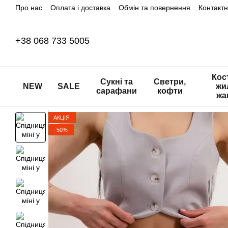
Про нас
Оплата і доставка
Обмін та повернення
Контакт
Перейти до основного контенту
+38 068 733 5005
Кос
Сукні та
Светри,
NEW
SALE
жи
сарафани
кофти
жа
АКЦІЯ
−50%