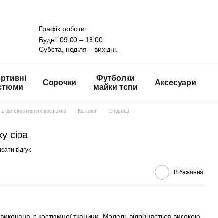
Графік роботи:
Будні: 09:00 – 18:00
Субота, неділя – вихідні.
ртивні
Футболки
Сорочки
Аксесуари
стюми
майки топи
онь до спортивних костюмів
Каталог
Спідниці
ку сіра
сати відгук
В бажання
у виконана із костюмної тканини. Модель відрізняється високою