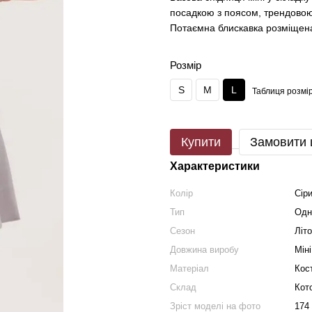
посадкою з поясом, трендовою
Потаємна блискавка розміщена
Розмір
S
M
L
Таблиця розмір
Купити
Замовити
Характеристики
Колір
Сір
Тип
Одн
Сезон
Літо
Довжина виробу
Міні
Матеріал
Кос
Склад
Кот
Зріст моделі на фото
174