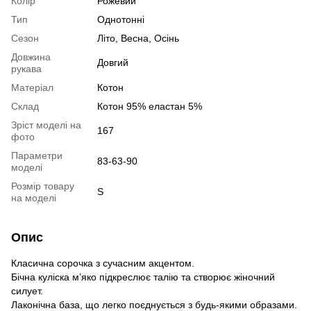
Колір
Рожевий
Тип
Однотонні
Сезон
Літо, Весна, Осінь
Довжина
Довгий
рукава
Матеріал
Котон
Склад
Котон 95% еластан 5%
Зріст моделі на
167
фото
Параметри
83-63-90
моделі
Розмір товару
S
на моделі
Опис
Класична сорочка з сучасним акцентом.
Бічна куліска м’яко підкреслює талію та створює жіночний
силует.
Лаконічна база, що легко поєднується з будь-якими образами.