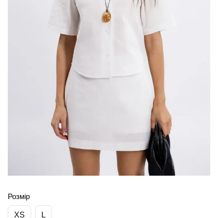
Розмір
XS
L