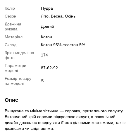
Колір
Пудра
Сезон
Літо, Весна, Осінь
Довжина
Довгий
рукава
Матеріал
Котон
Склад
Котон 95% еластан 5%
Зріст моделі на
174
фото
Параметри
87-62-92
моделі
Розмір товару
S
на моделі
Опис
Вишукана та мінімалістична — сорочка, приталеного силунту.
Витончений крій сорочки підкреслює силует, а лаконічний
дизайн дозволяє поєднувати її як з діловими костюмами, так і з
джинсами чи спідницями.