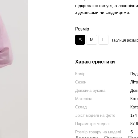
підкреслює силует, а лаконічни
з джинсами чи спідницями.
Розмір
S
M
L
Таблиця розмір
Характеристики
Колір
Пуд
Сезон
Літо
Довжина рукава
Дов
Матеріал
Кот
Склад
Кот
Зріст моделі на фото
174
Параметри моделі
87-6
Розмір товару на моделі
S
Доставка
Оплата
Пов