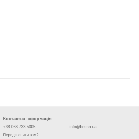
Контактна інформація
+38 068 733 5005
info@bessa.ua
Передзвонити вам?