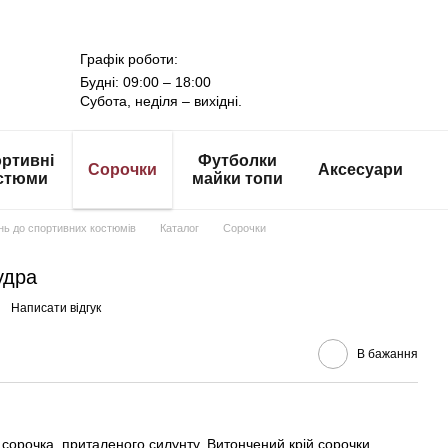
Графік роботи:
Будні: 09:00 – 18:00
Субота, неділя – вихідні.
ртивні
Футболки
Сорочки
Аксесуари
стюми
майки топи
онь до спортивних костюмів
Каталог
Сорочки
удра
Написати відгук
В бажання
сорочка, приталеного силунту. Витончений крій сорочки