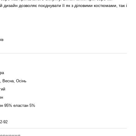
й дизайн дозволяє поєднувати її як з діловими костюмами, так і
ів
ра
, Весна, Осінь
гий
он
он 95% еластан 5%
2-92
ернення