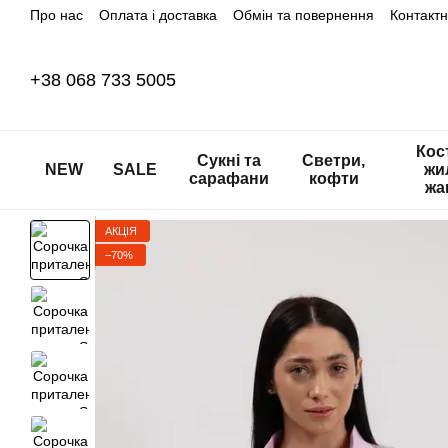
Про нас
Оплата і доставка
Обмін та повернення
Контакт
Перейти до основного контенту
+38 068 733 5005
Кос
Сукні та
Светри,
NEW
SALE
жи
сарафани
кофти
жа
АКЦІЯ
−70%