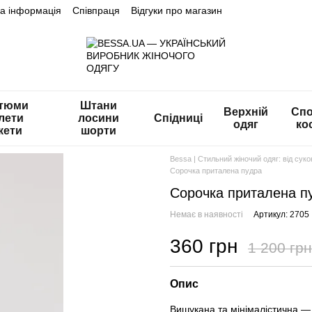
на інформація
Співпраця
Відгуки про магазин
тюми
Штани
Верхній
Спо
лети
лосини
Спідниці
одяг
ко
кети
шорти
Bessa | Стильний жіночий одяг: від сук
Сорочка приталена пудра
Сорочка приталена п
Немає в наявності
Артикул: 2705
360 грн
1 200 грн
Опис
Вишукана та мінімалістична — 