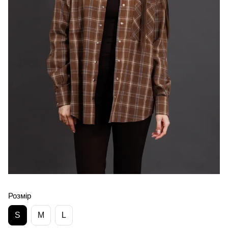
Розмір
S
M
L