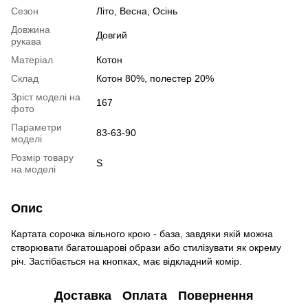
Сезон
Літо, Весна, Осінь
Довжина
Довгий
рукава
Матеріал
Котон
Склад
Котон 80%, полестер 20%
Зріст моделі на
167
фото
Параметри
83-63-90
моделі
Розмір товару
S
на моделі
Опис
Картата сорочка вільного крою - база, завдяки якій можна
створювати багатошарові образи або стилізувати як окрему
річ. Застібається на кнопках, має відкладний комір.
Доставка
Оплата
Повернення