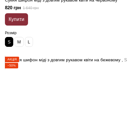
Сукня шифон міді з довгим рукавом квіти на червоному
820 грн
1 640 грн
Купити
Розмір
S
M
L
АКЦІЯ
−50%