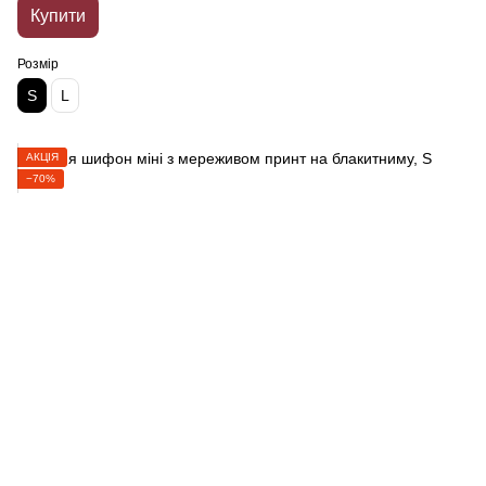
Купити
Розмір
S
L
АКЦІЯ
−70%