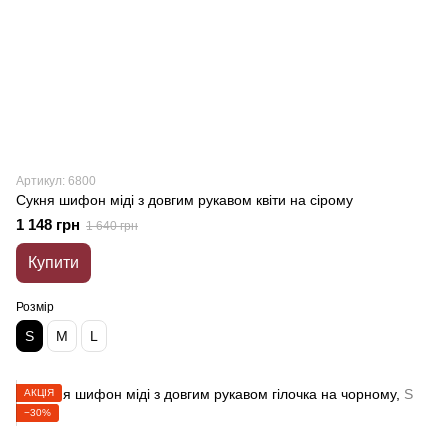
Артикул: 6800
Сукня шифон міді з довгим рукавом квіти на сірому
1 148 грн
1 640 грн
Купити
Розмір
S
M
L
АКЦІЯ
−30%