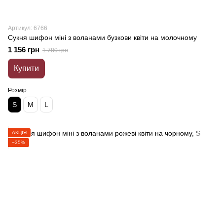
Артикул: 6766
Сукня шифон міні з воланами бузкови квіти на молочному
1 156 грн
1 780 грн
Купити
Розмір
S
M
L
АКЦІЯ
−35%