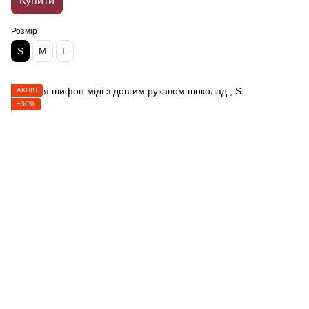
Купити
Розмір
S
M
L
АКЦІЯ
−30%