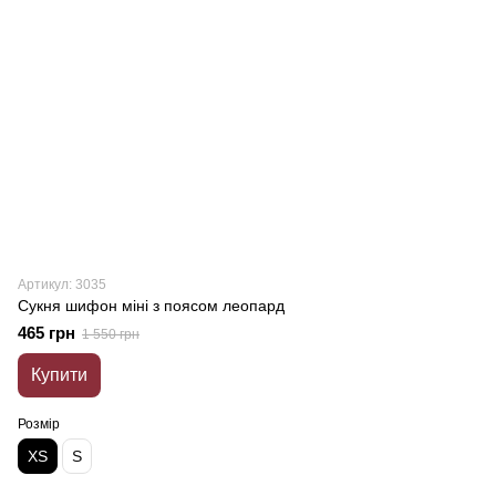
Артикул: 3035
Сукня шифон міні з поясом леопард
465 грн
1 550 грн
Купити
Розмір
XS
S