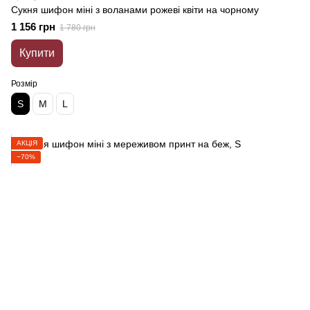
Сукня шифон міні з воланами рожеві квіти на чорному
1 156 грн
1 780 грн
Купити
Розмір
S
M
L
АКЦІЯ
−70%