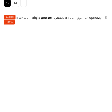
S
M
L
АКЦІЯ
−30%