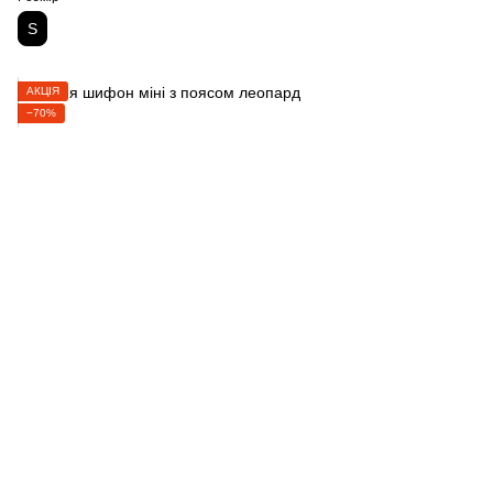
S
АКЦІЯ
−70%