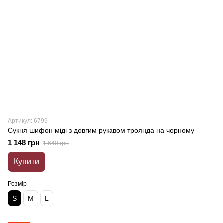
Артикул: 6799
Сукня шифон міді з довгим рукавом троянда на чорному
1 148 грн
1 640 грн
Купити
Розмір
S
M
L