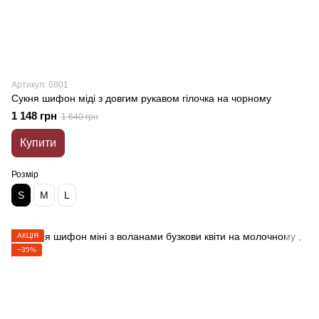
Артикул: 6801
Сукня шифон міді з довгим рукавом гілочка на чорному
1 148 грн
1 640 грн
Купити
Розмір
S
M
L
АКЦІЯ
−35%