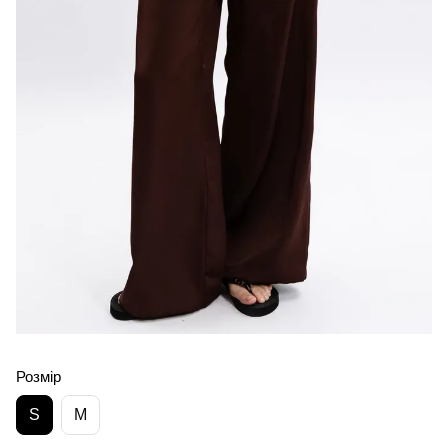
Розмір
S
M