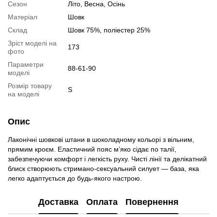
Сезон
Літо, Весна, Осінь
Матеріал
Шовк
Склад
Шовк 75%, поліестер 25%
Зріст моделі на
173
фото
Параметри
88-61-90
моделі
Розмір товару
S
на моделі
Опис
Лаконічні шовкові штани в шоколадному кольорі з вільним,
прямим кроєм. Еластичний пояс м’яко сідає по талії,
забезпечуючи комфорт і легкість руху. Чисті лінії та делікатний
блиск створюють стримано-сексуальний силует — база, яка
легко адаптується до будь-якого настрою.
Доставка
Оплата
Повернення